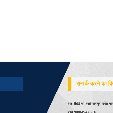
सम्पर्क करने का व
वज -508 स, बसई दारापुर, रमेश ना
फ़ोन :
08045475616