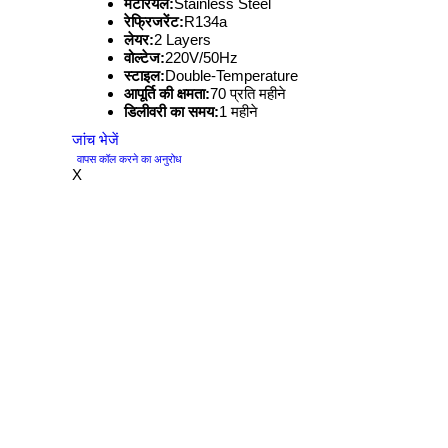
मटेरियल:
Stainless Steel
रेफ्रिजरेंट:
R134a
लेयर:
2 Layers
वोल्टेज:
220V/50Hz
स्टाइल:
Double-Temperature
आपूर्ति की क्षमता:
70 प्रति महीने
डिलीवरी का समय:
1 महीने
जांच भेजें
वापस कॉल करने का अनुरोध
X