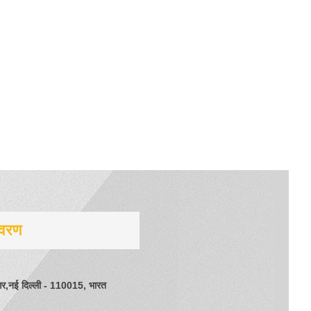
िवरण
गर,नई दिल्ली - 110015, भारत